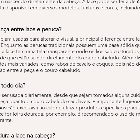
sem nascendo diretamente da cabeça. A lace pode ser feita de
c
tá disponível em diversos modelos, texturas e cores, incluind
ença entre lace e peruca?
am usadas para alterar o visual, a principal diferença entre l
. Enquanto as perucas tradicionais possuem uma base sólida q
 a lace tem uma tela transparente onde os fios são costurados
o de que estão saindo diretamente do couro cabeludo. Além dis
os mais variados, como rabos de cavalo e coques, pois não de
ção entre a peça e o couro cabeludo.
 todo dia?
e ser usada diariamente, desde que sejam tomados alguns cui
peça quanto o couro cabeludo saudáveis. É importante higieni
xposição excessiva ao calor e utilizar produtos específicos para 
lace for loira dourada, por exemplo, é recomendado o uso de m
rante.
ura a lace na cabeça?