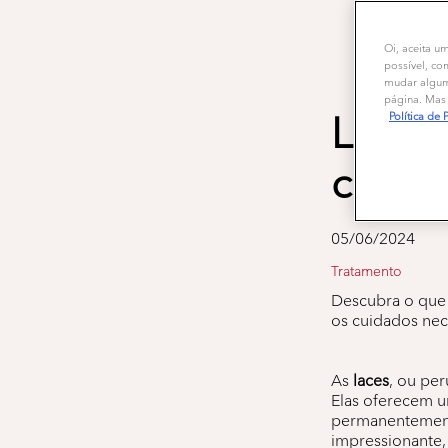
Oi, aceita u
possível, co
mudar alguma
página. Mas 
Lace: 
Política de 
com e
05/06/2024
Tratamento
Descubra o que 
os cuidados nec
As
laces
, ou per
Elas oferecem u
permanentemente
impressionante,