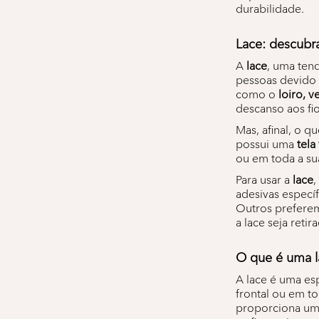
durabilidade.
Lace: descubr
A
lace
, uma ten
pessoas devido
como o
loiro, 
descanso aos fio
Mas, afinal, o 
possui uma
tela
ou em toda a su
Para usar a
lace
,
adesivas específ
Outros prefer
a lace seja retir
O que é uma l
A lace é uma esp
frontal ou em to
proporciona um 