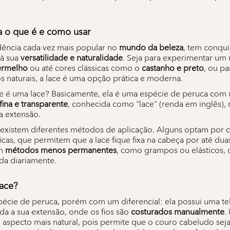
a o que é e como usar
dência cada vez mais popular no
mundo da beleza
, tem conqui
 à sua
versatilidade e naturalidade
. Seja para experimentar um 
vermelho
ou até cores clássicas como o
castanho e preto
, ou p
s naturais, a lace é uma opção prática e moderna.
que é uma lace? Basicamente, ela é uma espécie de peruca com 
 fina e transparente
, conhecida como "lace" (renda em inglês), n
a extensão.
 existem diferentes métodos de aplicação. Alguns optam por co
icas, que permitem que a lace fique fixa na cabeça por até du
em
métodos menos permanentes
, como grampos ou elásticos,
ada diariamente.
ace?
écie de peruca, porém com um diferencial: ela possui uma tela
da a sua extensão, onde os fios são
costurados manualmente
.
aspecto mais natural, pois permite que o couro cabeludo seja