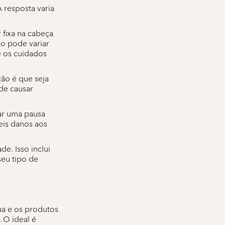
resposta varia
 fixa na cabeça
ão pode variar
e os cuidados
ção é que seja
ode causar
ar uma pausa
eis danos aos
e. Isso inclui
seu tipo de
ua e os produtos
. O ideal é