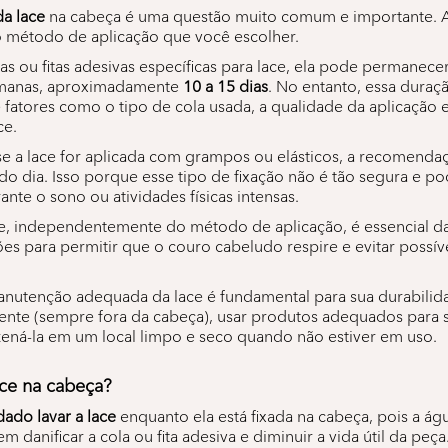
da lace
na cabeça é uma questão muito comum e importante. A 
método de aplicação que você escolher.
as ou fitas adesivas específicas para lace, ela pode permanecer
emanas, aproximadamente
10 a 15 dias
. No entanto, essa duraç
atores como o tipo de cola usada, a qualidade da aplicação 
ce.
 se a lace for aplicada com grampos ou elásticos, a recomenda
l do dia. Isso porque esse tipo de fixação não é tão segura e p
nte o sono ou atividades físicas intensas.
e, independentemente do método de aplicação, é essencial d
ões para permitir que o couro cabeludo respire e evitar possív
anutenção adequada da lace é fundamental para sua durabilidad
mente (sempre fora da cabeça), usar produtos adequados para 
zená-la em um local limpo e seco quando não estiver em uso.
ace na cabeça?
do lavar a lace
enquanto ela está fixada na cabeça, pois a ág
 danificar a cola ou fita adesiva e diminuir a vida útil da peça