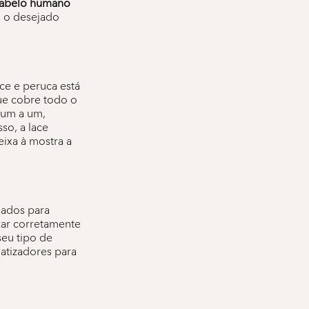
abelo humano
o o desejado
ace e peruca está
ue cobre todo o
 um a um,
so, a lace
ixa à mostra a
dados para
zar corretamente
seu tipo de
atizadores para