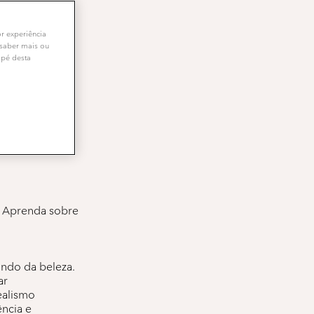
or experiência
 saber mais ou
apé desta
s ter
o. Aprenda sobre
undo da beleza.
ar
ealismo
ência e