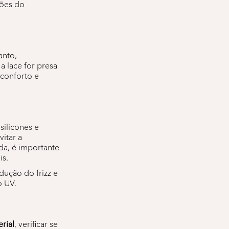
ções do
anto,
 a lace for presa
sconforto e
silicones e
itar a
ada, é importante
is.
edução do frizz e
o UV.
rial
, verificar se