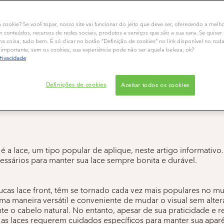
m cookie? Se você topar, nosso site vai funcionar do jeito que deve ser, oferecendo a melh
m conteúdos, recursos de redes sociais, produtos e serviços que são a sua cara. Se quiser
 coisa, tudo bem. É só clicar no botão “Definição de cookies” no link disponível no rod
importante, sem os cookies, sua experiência pode não ser aquela beleza, ok?
o que é e quais cuidado
Privacidade
sse tipo de aplique?
Definições de cookies
Aceitar todos os cookies
é a lace, um tipo popular de aplique, neste artigo informativ
essários para manter sua lace sempre bonita e durável.
ucas lace front, têm se tornado cada vez mais populares no m
ma maneira versátil e conveniente de mudar o visual sem alter
 o cabelo natural. No entanto, apesar de sua praticidade e r
 as laces requerem cuidados específicos para manter sua apar