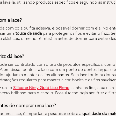
ara lavá-la, utilizando produtos específicos e seguindo as instru
om a lace?
xada com cola ou fita adesiva, é possível dormir com ela. No ent
usar uma
touca de seda
para proteger os fios e evitar o frizz. Se
lásticos, o melhor é retirá-la antes de dormir para evitar de
izz dá lace?
ode ser controlado com o uso de produtos específicos, como 
 Além disso, pentear a lace com um pente de dentes largos e ev
or ajudam a manter os fios alinhados. Se a lace for loira dour
ratações regulares para manter a cor bonita e os fios saudáve
zz use o
Silicone Niely Gold Liso Pleno
, alinha os fios, atua na r
to brilhoso para o cabelo. Possui tecnologia anti frizz e filtr
ntes de comprar uma lace?
r uma lace, é importante pesquisar sobre a
qualidade do mate