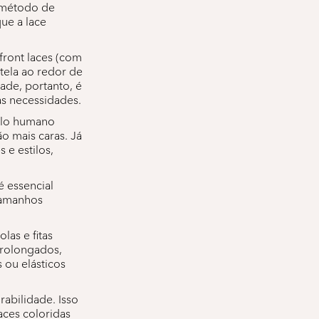
 método de
ue a lace
front laces (com
 tela ao redor de
dade, portanto, é
as necessidades.
belo humano
o mais caras. Já
 e estilos,
é essencial
tamanhos
las e fitas
prolongados,
 ou elásticos
abilidade. Isso
aces coloridas