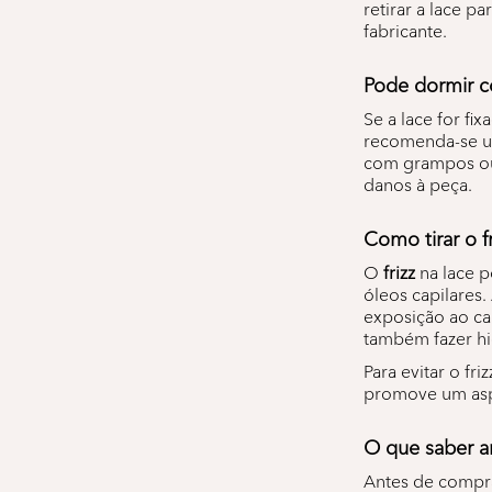
retirar a lace p
fabricante.
Pode dormir c
Se a lace for fi
recomenda-se 
com grampos ou e
danos à peça.
Como tirar o fr
O
frizz
na lace p
óleos capilares.
exposição ao cal
também fazer hid
Para evitar o fri
promove um aspec
O que saber a
Antes de compra