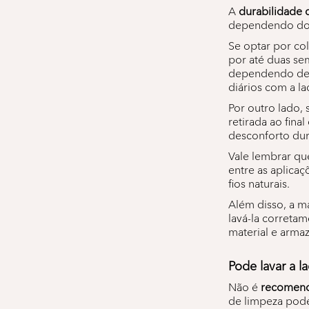
A
durabilidade 
dependendo do 
Se optar por col
por até duas s
dependendo de f
diários com a la
Por outro lado,
retirada ao fina
desconforto dura
Vale lembrar qu
entre as aplicaç
fios naturais.
Além disso, a m
lavá-la correta
material e arma
Pode lavar a l
Não é
recomenda
de limpeza podem