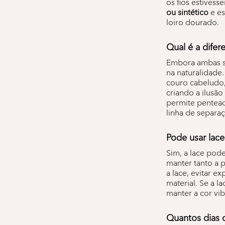
os fios estives
ou sintético
e es
loiro dourado.
Qual é a difer
Embora ambas sej
na naturalidade
couro cabeludo,
criando a ilusã
permite pentead
linha de separa
Pode usar lace
Sim, a lace pod
manter tanto a 
a lace, evitar e
material. Se a 
manter a cor vib
Quantos dias d