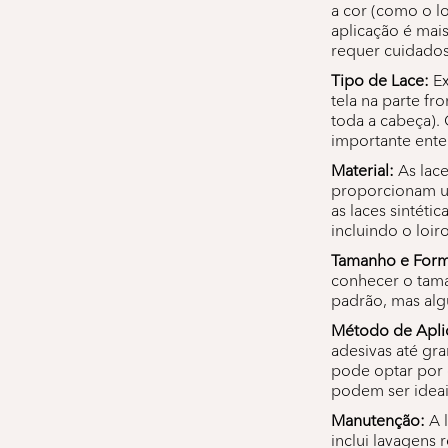
a cor (como o l
aplicação é mais
requer cuidados 
Tipo de Lace:
Ex
tela na parte fr
toda a cabeça). 
importante ente
Material:
As lace
proporcionam um
as laces sintéti
incluindo o loir
Tamanho e Form
conhecer o tama
padrão, mas al
Método de Apli
adesivas até gr
pode optar por 
podem ser ideai
Manutenção:
A l
inclui lavagens