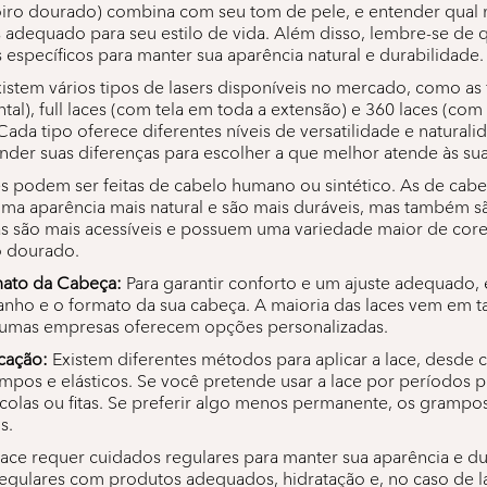
oiro dourado) combina com seu tom de pele, e entender qual
 adequado para seu estilo de vida. Além disso, lembre-se de q
específicos para manter sua aparência natural e durabilidade.
istem vários tipos de lasers disponíveis no mercado, como as 
ontal), full laces (com tela em toda a extensão) e 360 laces (com
Cada tipo oferece diferentes níveis de versatilidade e naturali
nder suas diferenças para escolher a que melhor atende às su
s podem ser feitas de cabelo humano ou sintético. As de ca
a aparência mais natural e são mais duráveis, mas também sã
cas são mais acessíveis e possuem uma variedade maior de cores
o dourado.
ato da Cabeça:
Para garantir conforto e um ajuste adequado, 
nho e o formato da sua cabeça. A maioria das laces vem em 
gumas empresas oferecem opções personalizadas.
cação:
Existem diferentes métodos para aplicar a lace, desde co
ampos e elásticos. Se você pretende usar a lace por períodos 
colas ou fitas. Se preferir algo menos permanente, os grampos
s.
ace requer cuidados regulares para manter sua aparência e dur
 regulares com produtos adequados, hidratação e, no caso de l