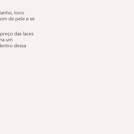
tanho, loiro
tom de pele e se
preço das laces
ina um
dentro dessa