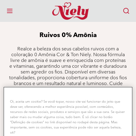
MENU
Ruivos 0% Amônia
Realce a beleza dos seus cabelos ruivos com a
coloração 0 Amônia Cor & Ton Niely. Nossa fórmula
livre de amônia é suave e enriquecida com proteínas
e vitaminas, garantindo uma cor vibrante e duradoura
sem agredir os fios. Disponível em diversas
tonalidades, proporciona cobertura uniforme dos fios
brancos e um resultado natural e luminoso. Cuide
dos seus cabelos ruivos com Niely e tenha uma cor
radiante e saudável.
Oi, aceita um cookie? Se você topar, nosso site vai funcionar do jeito que
deve ser, oferecendo a melhor experiência possível, com conteúdos,
recursos de redes sociais, produtos e serviços que são a sua cara. Se quiser
Filtros
saber mais ou mudar alguma coisa, tudo bem. É só clicar no botão
“Definição de cookies” no link disponível no rodapé desta página. Mas
importante, sem os cookies, sua experiência pode não ser aquela beleza,
ok?
Mostrando para você (2) resultados(s)