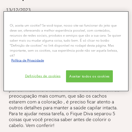
13/12/2023
Coloração
Cabelos Cacheados
Cabelos Crespos
Oi, aceita um cookie? Se você topar, nosso site vai funcionar do jeito que
Cuidados
deve ser, oferecendo a melhor experiência possível, com conteúdos,
recursos de redes sociais, produtos e serviços que são a sua cara. Se quiser
Antes de decidir colorir os fios é preciso adquirir
saber mais ou mudar alguma coisa, tudo bem. É só clicar no botão
bastante informação e evitar problemas futuros. Saiba 5
“Definição de cookies” no link disponível no rodapé desta página. Mas
coisas antes de pintar o cabelo cacheado e crespo!
importante, sem os cookies, sua experiência pode não ser aquela beleza,
ok?
Política de Privacidade
Antes de decidir colorir os fios é preciso adquirir
bastante informação e evitar problemas futuros. No
Definições de cookies
Aceitar todos os cookies
caso dos cabelos crespos e cacheados cada dica vale
muito, já que esse tipo de fio costuma sofrer bastante
por ser mais fino e naturalmente mais seco. Além da
preocupação mais comum, que são os cachos
estarem com a coloração , é preciso ficar atento a
outros detalhes para manter a saúde capilar intacta.
Para te ajudar nessa tarefa, o Fique Diva separou 5
coisas que você precisa saber antes de colorir o
cabelo. Vem conferir!