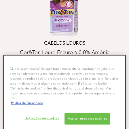
CABELOS LOUROS
Cor&Ton Louro Escuro 6.0 0% Amônia
No reviews
Veja todas as reviews
Oi, aceita um cookie? Se você topar, nosso site vai funcionar do jeito que
deve ser, oferecendo a melhor experiência possível, com conteúdos,
COMPRAR
recursos de redes sociais, produtos e serviços que são a sua cara. Se quiser
saber mais ou mudar alguma coisa, tudo bem. É só clicar no botão
“Definição de cookies” no link disponível no rodapé desta página. Mas
importante, sem os cookies, sua experiência pode não ser aquela beleza,
ok?
Política de Privacidade
Definições de cookies
Aceitar todos os cookies