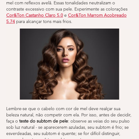
mel com reflexos avelã. Essas tonalidades neutralizam o
contraste excessivo com sua pele. Experimente as colorações
Cor&Ton Castanho Claro 5.0
e
Cor&Ton Marrom Acobreado
5.74
para alcançar tons mais frios.
Lembre-se que o cabelo com cor de mel deve realçar sua
beleza natural, não competir com ela. Por isso, antes de decidir,
faça o
teste do subtom de pele
: observe as veias do seu pulso
sob luz natural - se aparecerem azuladas, seu subtom é frio; se
esverdeadas, seu subtom é quente; se for difícil distinguir,