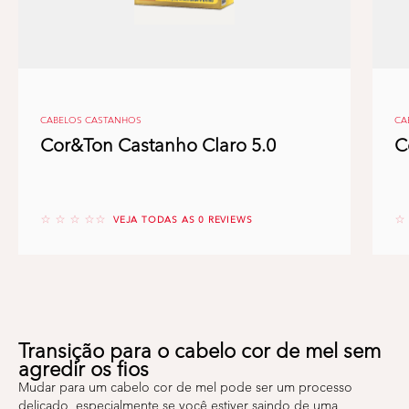
CABELOS CASTANHOS
CA
Cor&Ton Castanho Claro 5.0
C
No reviews
No
VEJA TODAS AS 0 REVIEWS
Transição para o cabelo cor de mel sem
agredir os fios
Mudar para um cabelo cor de mel pode ser um processo
delicado, especialmente se você estiver saindo de uma