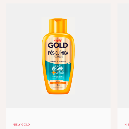
NIELY GOLD
NI