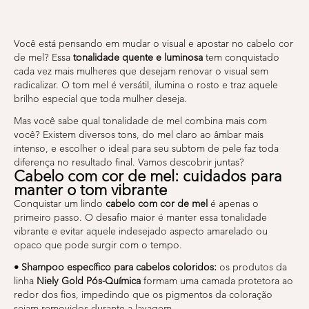
Você está pensando em mudar o visual e apostar no cabelo cor
de mel? Essa
tonalidade quente e luminosa
tem conquistado
cada vez mais mulheres que desejam renovar o visual sem
radicalizar. O tom mel é versátil, ilumina o rosto e traz aquele
brilho especial que toda mulher deseja.
Mas você sabe qual tonalidade de mel combina mais com
você? Existem diversos tons, do mel claro ao âmbar mais
intenso, e escolher o ideal para seu subtom de pele faz toda
diferença no resultado final. Vamos descobrir juntas?
Cabelo com cor de mel: cuidados para
manter o tom vibrante
Conquistar um lindo
cabelo com cor de mel
é apenas o
primeiro passo. O desafio maior é manter essa tonalidade
vibrante e evitar aquele indesejado aspecto amarelado ou
opaco que pode surgir com o tempo.
• Shampoo específico para cabelos coloridos:
os produtos da
linha
Niely Gold Pós-Química
formam uma camada protetora ao
redor dos fios, impedindo que os pigmentos da coloração
sejam removidos durante a lavagem.