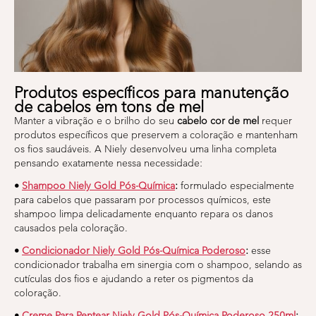
Produtos específicos para manutenção
de cabelos em tons de mel
Manter a vibração e o brilho do seu
cabelo cor de mel
requer
produtos específicos que preservem a coloração e mantenham
os fios saudáveis. A Niely desenvolveu uma linha completa
pensando exatamente nessa necessidade:
•
Shampoo Niely Gold Pós-Química
:
formulado especialmente
para cabelos que passaram por processos químicos, este
shampoo limpa delicadamente enquanto repara os danos
causados pela coloração.
•
Condicionador Niely Gold Pós-Química Poderoso
:
esse
condicionador trabalha em sinergia com o shampoo, selando as
cutículas dos fios e ajudando a reter os pigmentos da
coloração.
•
Creme Para Pentear Niely Gold Pós-Química Poderoso 250ml
: