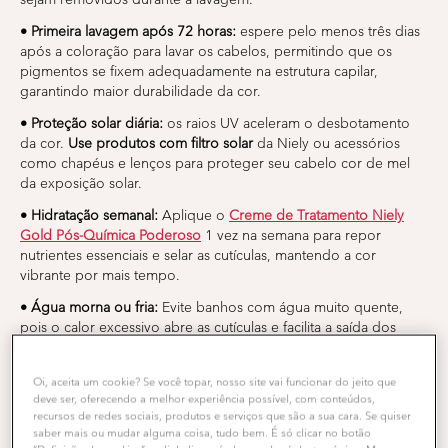
• Primeira lavagem após 72 horas:
espere pelo menos três dias
após a coloração para lavar os cabelos, permitindo que os
pigmentos se fixem adequadamente na estrutura capilar,
garantindo maior durabilidade da cor.
• Proteção solar diária:
os raios UV aceleram o desbotamento
da cor.
Use produtos com filtro solar
da Niely ou acessórios
como chapéus e lenços para proteger seu cabelo cor de mel
da exposição solar.
• Hidratação semanal:
Aplique o
Creme de Tratamento Niely
Gold Pós-Química Poderoso
1 vez na semana para repor
nutrientes essenciais e selar as cutículas, mantendo a cor
vibrante por mais tempo.
• Água morna ou fria:
Evite banhos com água muito quente,
pois o calor excessivo abre as cutículas e facilita a saída dos
pigmentos, fazendo com que seu cabelo com cor de mel
desbote mais rapidamente.
Oi, aceita um cookie? Se você topar, nosso site vai funcionar do jeito que
Variações de tons mel para cada subtom
deve ser, oferecendo a melhor experiência possível, com conteúdos,
de pele
recursos de redes sociais, produtos e serviços que são a sua cara. Se quiser
saber mais ou mudar alguma coisa, tudo bem. É só clicar no botão
Escolher o tom ideal de cabelo cor de mel vai muito além da