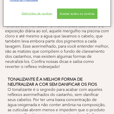
Coloração
Cabelos Castanhos
Tonalizante
Definições de cookies
Aceitar todos os cookies
Já reparou que seu cabelo castanho ou preto, sendo
colorido ou natural, com o tempo começa a ganhar
reflexos avermelhados? O motivo disso acontecer é a
exposição diária ao sol, aquele mergulho na piscina com
cloro e até mesmo a água que lavamos o cabelo, que
também leva embora parte dos pigmentos a cada
lavagem. Esse avermelhado, para você entender melhor,
são as matizes que compõem o fundo de clareamento
dos castanhos, mas existem algumas formas de
neutralizá-los. Confira nossas dicas e saiba como
reverter o reflexo indesejado!
TONALIZANTE É A MELHOR FORMA DE
NEUTRALIZAR A COR SEM DANIFICAR OS FIOS
O tonalizante é o segredo para acabar com aqueles
reflexos avermelhados do castanho, sem danificar
seus cabelos. Por ter uma baixa concentração de
água oxigenada e não conter amônia na composição,
as cutículas abrem menos e impedem que o produto