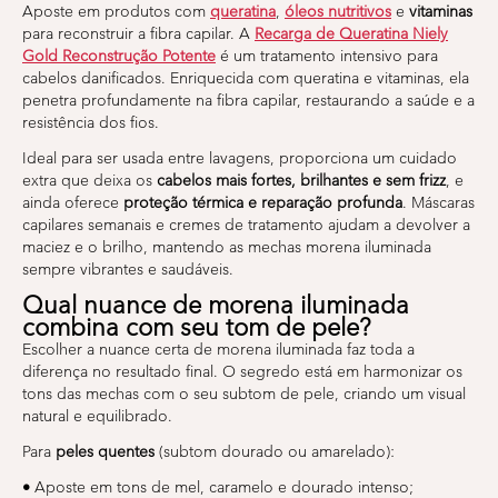
Aposte em produtos com
queratina
,
óleos nutritivos
e
vitaminas
para reconstruir a fibra capilar. A
Recarga de Queratina Niely
Gold Reconstrução Potente
é um tratamento intensivo para
cabelos danificados. Enriquecida com queratina e vitaminas, ela
penetra profundamente na fibra capilar, restaurando a saúde e a
resistência dos fios.
Ideal para ser usada entre lavagens, proporciona um cuidado
extra que deixa os
cabelos mais fortes, brilhantes e sem frizz
, e
ainda oferece
proteção térmica e reparação profunda
. Máscaras
capilares semanais e cremes de tratamento ajudam a devolver a
maciez e o brilho, mantendo as mechas morena iluminada
sempre vibrantes e saudáveis.
Qual nuance de morena iluminada
combina com seu tom de pele?
Escolher a nuance certa de morena iluminada faz toda a
diferença no resultado final. O segredo está em harmonizar os
tons das mechas com o seu subtom de pele, criando um visual
natural e equilibrado.
Para
peles quentes
(subtom dourado ou amarelado):
•
Aposte em tons de mel, caramelo e dourado intenso;