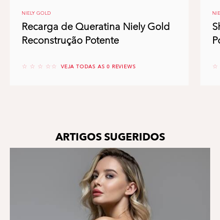
NIELY GOLD
NI
Recarga de Queratina Niely Gold
S
Reconstrução Potente
P
No reviews
No
VEJA TODAS AS 0 REVIEWS
ARTIGOS SUGERIDOS