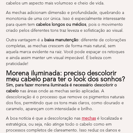
cabelos um aspecto mais volumoso e cheio de vida.
As mechas adicionam dimensão e profundidade, quebrando a
monotonia de uma cor única. Isso é especialmente interessante
para quem tem
cabelos longos ou médios
, pois o movimento
criado pelos diferentes tons traz leveza e sofisticação ao visual.
Outra vantagem é a
baixa manutenção
: diferente de colorações
completas, as mechas crescem de forma mais natural, sem
aquela marca evidente na raiz. Você pode espaçar os retoques
e ainda assim manter um visual impecável. É beleza com
praticidade!
Morena iluminada: preciso descolorir
meu cabelo para ter o look dos sonhos?
Sim, para fazer morena iluminada é necessário descolorir o
cabelo
nas áreas onde as mechas serão aplicadas. A
descoloração é o processo que remove os pigmentos naturais
dos fios, permitindo que os tons mais claros, como dourado e
caramelo, apareçam com intensidade e brilho.
A boa notícia é que a descoloração nas
mechas
é localizada e
estratégica, ou seja, não atinge todo o cabelo como em
processos completos de clareamento. Isso reduz os danos e