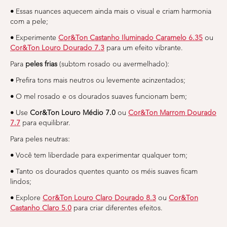
•
Essas nuances aquecem ainda mais o visual e criam harmonia
com a pele;
•
Experimente
Cor&Ton Castanho Iluminado Caramelo 6.35
ou
Cor&Ton Louro Dourado 7.3
para um efeito vibrante.
Para
peles frias
(subtom rosado ou avermelhado):
•
Prefira tons mais neutros ou levemente acinzentados;
•
O mel rosado e os dourados suaves funcionam bem;
•
Use
Cor&Ton Louro Médio 7.0
ou
Cor&Ton Marrom Dourado
7.7
para equilibrar.
Para peles neutras:
•
Você tem liberdade para experimentar qualquer tom;
•
Tanto os dourados quentes quanto os méis suaves ficam
lindos;
•
Explore
Cor&Ton Louro Claro Dourado 8.3
ou
Cor&Ton
Castanho Claro 5.0
para criar diferentes efeitos.