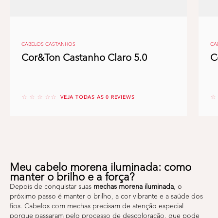
CABELOS CASTANHOS
CA
Cor&Ton Castanho Claro 5.0
C
No reviews
No
VEJA TODAS AS 0 REVIEWS
Meu cabelo morena iluminada: como
manter o brilho e a força?
Depois de conquistar suas
mechas morena iluminada
, o
próximo passo é manter o brilho, a cor vibrante e a saúde dos
fios. Cabelos com mechas precisam de atenção especial
porque passaram pelo processo de descoloração, que pode