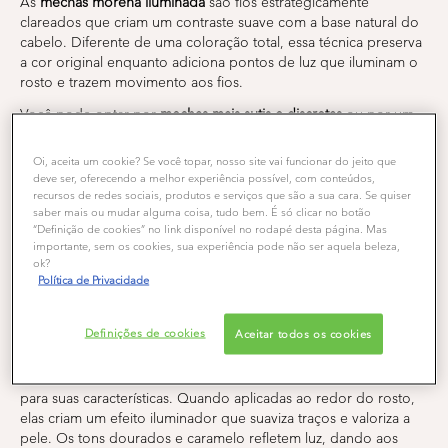
As
mechas morena iluminada
são fios estrategicamente
clareados que criam um contraste suave com a base natural do
cabelo. Diferente de uma coloração total, essa técnica preserva
a cor original enquanto adiciona pontos de luz que iluminam o
rosto e trazem movimento aos fios.
Você pode optar por
mechas mais sutis e discretas
ou por um
visual mais ousado com contrastes marcantes
. Tudo depende
do seu estilo pessoal e do resultado que deseja alcançar. As
Oi, aceita um cookie? Se você topar, nosso site vai funcionar do jeito que
mechas também
ajudam a disfarçar fios brancos
de forma
deve ser, oferecendo a melhor experiência possível, com conteúdos,
natural, sem a necessidade de retoques frequentes na raiz.
recursos de redes sociais, produtos e serviços que são a sua cara. Se quiser
saber mais ou mudar alguma coisa, tudo bem. É só clicar no botão
Essa tendência ganhou força porque entrega um
efeito
“Definição de cookies” no link disponível no rodapé desta página. Mas
iluminado
sem comprometer a saúde dos fios, desde que você
importante, sem os cookies, sua experiência pode não ser aquela beleza,
ok?
use produtos de qualidade e siga os cuidados adequados. É
Política de Privacidade
uma forma de renovar o visual sem mudanças radicais, perfeita
para quem ama tons quentes e naturais.
Como essa tendência realça sua beleza
Definições de cookies
Aceitar todos os cookies
de forma vibrante?
As
mechas morena iluminada
funcionam como um realce natural
para suas características. Quando aplicadas ao redor do rosto,
elas criam um efeito iluminador que suaviza traços e valoriza a
pele. Os tons dourados e caramelo refletem luz, dando aos