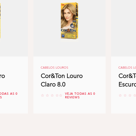
CABELOS LOUROS
CABELOS 
ro
Cor&Ton Louro
Cor&T
Claro 8.0
Escuro
ODAS AS 0
VEJA TODAS AS 0
No reviews
No revi
S
REVIEWS