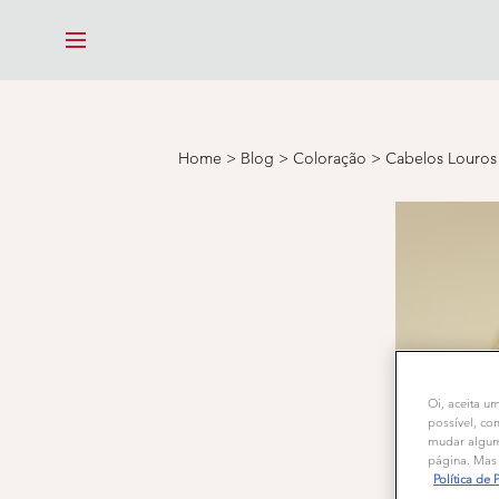
MENU
Home
>
Blog
>
Coloração
>
Cabelos Louros
Oi, aceita u
possível, co
mudar alguma
página. Mas 
Política de 