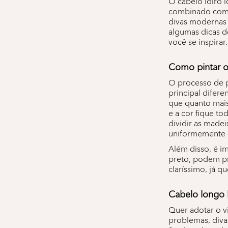
O cabelo loiro l
combinado com a
divas modernas 
algumas dicas d
você se inspirar.
Como pintar o
O processo de pi
principal difere
que quanto mais
e a cor fique t
dividir as made
uniformemente p
Além disso, é i
preto, podem pr
claríssimo, já q
Cabelo longo 
Quer adotar o v
problemas, diva