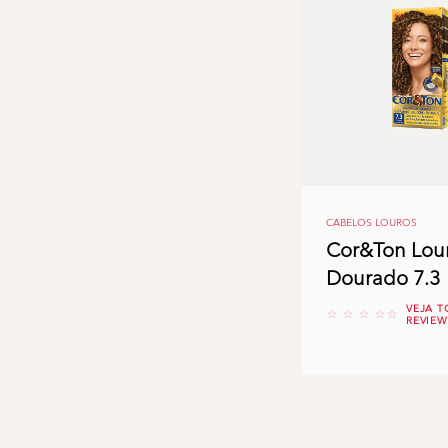
CABELOS LOUROS
Cor&Ton Lou
Dourado 7.3
VEJA T
No reviews
REVIEW