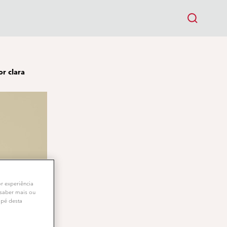
or clara
or experiência
 saber mais ou
apé desta