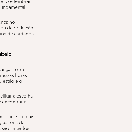
eito é lembrar
 fundamental
ença no
da de definição.
tina de cuidados
abelo
lcançar é um
 nessas horas
estilo e o
ilitar a escolha
é encontrar a
um processo mais
 os tons de
 são iniciados