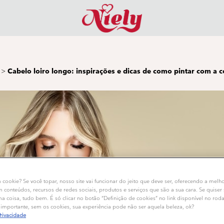
>
Cabelo loiro longo: inspirações e dicas de como pintar com a c
m cookie? Se você topar, nosso site vai funcionar do jeito que deve ser, oferecendo a melh
m conteúdos, recursos de redes sociais, produtos e serviços que são a sua cara. Se quiser
 coisa, tudo bem. É só clicar no botão “Definição de cookies” no link disponível no rod
importante, sem os cookies, sua experiência pode não ser aquela beleza, ok?
Privacidade