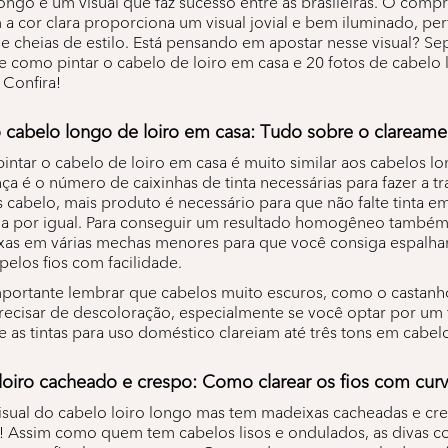
ongo é um visual que faz sucesso entre as brasileiras. O comp
 cor clara proporciona um visual jovial e bem iluminado, perf
e cheias de estilo. Está pensando em apostar nesse visual? S
e como pintar o cabelo de loiro em casa e 20 fotos de cabelo 
 Confira!
 cabelo longo de loiro em casa: Tudo sobre o clareamen
ntar o cabelo de loiro em casa é muito similar aos cabelos lo
nça é o número de caixinhas de tinta necessárias para fazer a t
 cabelo, mais produto é necessário para que não falte tinta 
oda por igual. Para conseguir um resultado homogêneo também 
ixas em várias mechas menores para que você consiga espalha
elos fios com facilidade.
mportante lembrar que cabelos muito escuros, como o castanh
ecisar de descoloração, especialmente se você optar por um 
ue as tintas para uso doméstico clareiam até três tons em cabelo
loiro cacheado e crespo: Como clarear os fios com cur
isual do cabelo loiro longo mas tem madeixas cacheadas e cr
! Assim como quem tem cabelos lisos e ondulados, as divas c