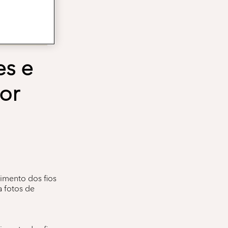
es e
or
rimento dos fios
a fotos de