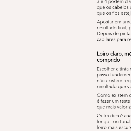
3 e 4 podem cla
que os cabelos 
que os fios est
Apostar em uma t
resultado final
Depois de pintar
capilares para r
Loiro claro, m
comprido
Escolher a tinta
passo fundament
não existem reg
resultado que vo
Como existem dif
é fazer um teste
que mais valoriz
Outra dica é ana
longo - ou tona
loiro mais escu