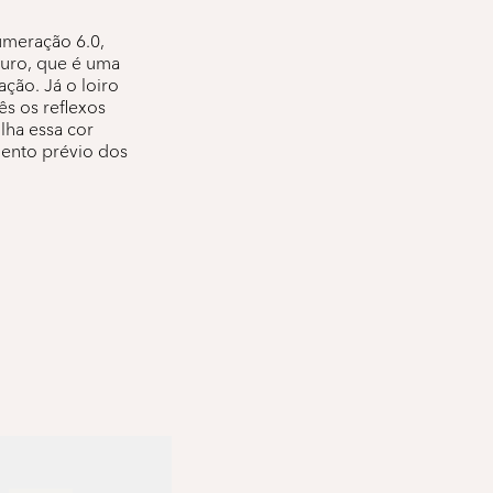
umeração 6.0,
curo, que é uma
ação. Já o loiro
ês os reflexos
lha essa cor
mento prévio dos