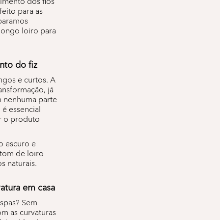
rimento dos fios
eito para as
eparamos
longo loiro para
to do fiz
ngos e curtos. A
ransformação, já
em nenhuma parte
é essencial
r o produto
o escuro e
tom de loiro
s naturais.
vatura em casa
espas? Sem
om as curvaturas