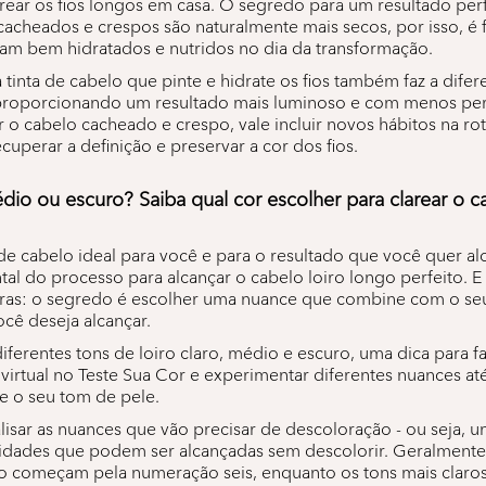
rear os fios longos em casa. O segredo para um resultado perf
cacheados e crespos são naturalmente mais secos, por isso, é
ejam bem hidratados e nutridos no dia da transformação.
inta de cabelo que pinte e hidrate os fios também faz a difer
, proporcionando um resultado mais luminoso e com menos per
 o cabelo cacheado e crespo, vale incluir novos hábitos na ro
ecuperar a definição e preservar a cor dos fios.
édio ou escuro? Saiba qual cor escolher para clarear o c
 de cabelo ideal para você e para o resultado que você quer a
al do processo para alcançar o cabelo loiro longo perfeito. E
ras: o segredo é escolher uma nuance que combine com o seu 
cê deseja alcançar.
erentes tons de loiro claro, médio e escuro, uma dica para fac
 virtual no Teste Sua Cor e experimentar diferentes nuances at
e o seu tom de pele.
lisar as nuances que vão precisar de descoloração - ou seja, 
lidades que podem ser alcançadas sem descolorir. Geralmente,
ro começam pela numeração seis, enquanto os tons mais claros