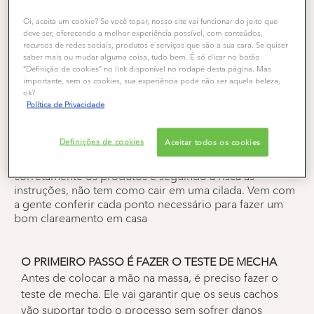
Cabelos Cacheados
Coloração
Cabelos Louros
Oi, aceita um cookie? Se você topar, nosso site vai funcionar do jeito que
deve ser, oferecendo a melhor experiência possível, com conteúdos,
recursos de redes sociais, produtos e serviços que são a sua cara. Se quiser
O loiro é uma das cores mais procuradas por quem
saber mais ou mudar alguma coisa, tudo bem. É só clicar no botão
quer mudar o visual e a tonalidade das madeixas. E
“Definição de cookies” no link disponível no rodapé desta página. Mas
como o procedimento para chegar no tom desejado é
importante, sem os cookies, sua experiência pode não ser aquela beleza,
mais complicado do que nas colorações escuras, muita
ok?
Política de Privacidade
gente opta por ir diretamente ao salão. Mas se você
conhece bem o passo a passo e se sente segura para
descolorir os fios em casa, nada te impede, diva! No
Definições de cookies
Aceitar todos os cookies
caso dos cabelos cacheados é preciso tomar alguns
cuidados a mais para preservar a curvatura. Escolhendo
corretamente os produtos e seguindo à risca as
instruções, não tem como cair em uma cilada. Vem com
a gente conferir cada ponto necessário para fazer um
bom clareamento em casa
O PRIMEIRO PASSO É FAZER O TESTE DE MECHA
Antes de colocar a mão na massa, é preciso fazer o
teste de mecha. Ele vai garantir que os seus cachos
vão suportar todo o processo sem sofrer danos