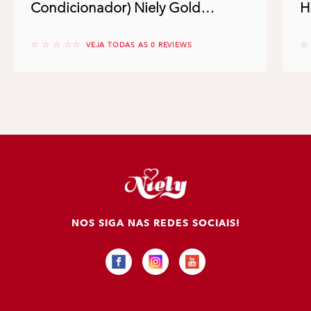
Condicionador) Niely Gold
H
Hidratação Milagrosa
No reviews
No
VEJA TODAS AS 0 REVIEWS
NOS SIGA NAS REDES SOCIAIS!