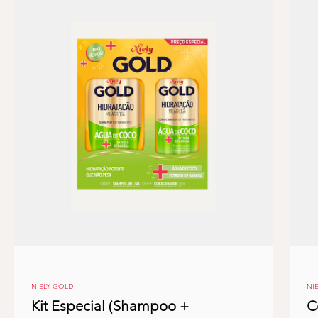
NIELY GOLD
NI
Kit Especial (Shampoo +
C