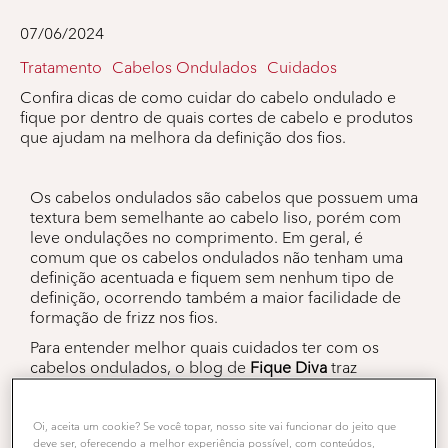
07/06/2024
Tratamento
Cabelos Ondulados
Cuidados
Confira dicas de como cuidar do cabelo ondulado e
fique por dentro de quais cortes de cabelo e produtos
que ajudam na melhora da definição dos fios.
Os cabelos ondulados são cabelos que possuem uma
textura bem semelhante ao cabelo liso, porém com
leve ondulações no comprimento. Em geral, é
comum que os cabelos ondulados não tenham uma
definição acentuada e fiquem sem nenhum tipo de
definição, ocorrendo também a maior facilidade de
formação de frizz nos fios.
Para entender melhor quais cuidados ter com os
cabelos ondulados, o blog de
Fique Diva
traz
algumas dicas de como definir melhor os fios.
Oi, aceita um cookie? Se você topar, nosso site vai funcionar do jeito que
O que faz o cabelo ser ondulado?
deve ser, oferecendo a melhor experiência possível, com conteúdos,