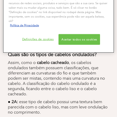
recursos de redes sociais, produtos e serviços que são a sua cara. Se quiser
O
cabelo ondulado
geralmente é confundido com o
saber mais ou mudar alguma coisa, tudo bem. É só clicar no botão
cabelo liso, uma vez que ele possui menos definição,
“Definição de cookies” no link disponível no rodapé desta página. Mas
dificultando a identificação da textura dos fios.
importante, sem os cookies, sua experiência pode não ser aquela beleza,
Diferente do cabelo cacheado, o cabelo ondulado
ok?
Política de Privacidade
possui raiz com leves ondulações nos fios, sendo
mais perceptível quando o cabelo está comprido, já
que ganha peso e o fio consegue ter melhor
Definições de cookies
Aceitar todos os cookies
curvatura.
Quais são os tipos de cabelos ondulados?
Assim, como o
cabelo cacheado
, os cabelos
ondulados também possuem classificações, que
diferenciam as curvaturas do fio e que também
podem ser mistas, contendo mais uma curvatura no
cabelo. A classificação do cabelo ondulado é a
segunda, ficando entre o cabelo liso e o cabelo
cacheado.
● 2A:
esse tipo de cabelo possui uma textura bem
parecida com o cabelo liso, mas com leve ondulação
no comprimento.