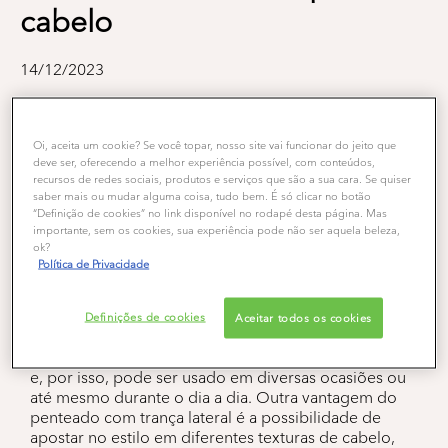
cabelo
14/12/2023
Penteados
Penteados Cabelos Cacheados
Penteados Presos
Penteados Para Casamento
Oi, aceita um cookie? Se você topar, nosso site vai funcionar do jeito que
Penteados Para Formatura
Tranças
Trança Lateral
deve ser, oferecendo a melhor experiência possível, com conteúdos,
recursos de redes sociais, produtos e serviços que são a sua cara. Se quiser
Penteados Para Festa
saber mais ou mudar alguma coisa, tudo bem. É só clicar no botão
“Definição de cookies” no link disponível no rodapé desta página. Mas
A trança lateral é um penteado tão versátil que
importante, sem os cookies, sua experiência pode não ser aquela beleza,
separamos 5 modelos para você copiar em casa. Confira
ok?
fotos e dicas em vários tipos de cabelo!
Política de Privacidade
A trança lateral é um dos penteados mais versáteis
Definições de cookies
Aceitar todos os cookies
que existe. Dependendo do modelo, o visual varia
entre o romântico, sofisticado, despojado e moderno
e, por isso, pode ser usado em diversas ocasiões ou
até mesmo durante o dia a dia. Outra vantagem do
penteado com trança lateral é a possibilidade de
apostar no estilo em diferentes texturas de cabelo,