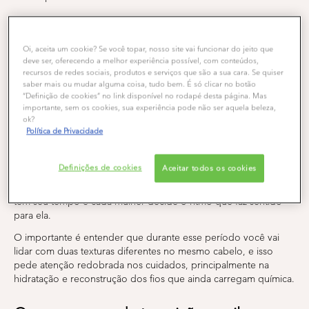
O que é transição capilar?
Oi, aceita um cookie? Se você topar, nosso site vai funcionar do jeito que
Transição capilar
é basicamente o processo de deixar crescer o
deve ser, oferecendo a melhor experiência possível, com conteúdos,
cabelo natural enquanto ele ainda tem resquícios de química,
recursos de redes sociais, produtos e serviços que são a sua cara. Se quiser
seja alisamento, relaxamento ou qualquer processo que mudou
saber mais ou mudar alguma coisa, tudo bem. É só clicar no botão
sua textura original. É tipo um relacionamento de transição entre
“Definição de cookies” no link disponível no rodapé desta página. Mas
importante, sem os cookies, sua experiência pode não ser aquela beleza,
dois fios: um que já foi transformado quimicamente e outro que
ok?
está nascendo puro, do jeito que a genética fez.
Política de Privacidade
Esse processo pode durar meses, às vezes mais de um ano,
dependendo do quanto você quer esperar o cabelo crescer
Definições de cookies
Aceitar todos os cookies
naturalmente ou se vai adiantar as coisas com um corte
estratégico. Não existe pressa nem prazo certo. Cada cabelo
tem seu tempo e cada mulher decide o ritmo que faz sentido
para ela.
O importante é entender que durante esse período você vai
lidar com duas texturas diferentes no mesmo cabelo, e isso
pede atenção redobrada nos cuidados, principalmente na
hidratação e reconstrução dos fios que ainda carregam química.