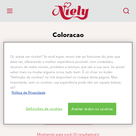
MENU
Coloracao
Descubra a linha completa de coloração Niely Gold,
desenvolvida para proporcionar cores vibrantes e
Oi, aceita um cookie? Se você topar, nosso site vai funcionar do jeito que
duradouras. Com fórmulas livres de amônia e
deve ser, oferecendo a melhor experiência possível, com conteúdos,
enriquecidas com proteínas e vitaminas, nossas
recursos de redes sociais, produtos e serviços que são a sua cara. Se quiser
colorações cuidam da saúde dos fios enquanto
saber mais ou mudar alguma coisa, tudo bem. É só clicar no botão
oferecem cobertura uniforme dos fios brancos.
“Definição de cookies” no link disponível no rodapé desta página. Mas
importante, sem os cookies, sua experiência pode não ser aquela beleza,
Disponível em diversas tonalidades, garantem um
ok?
resultado natural e luminoso. Experimente Niely Gold
Política de Privacidade
e tenha cabelos radiantes e cheios de vida.
Definições de cookies
Aceitar todos os cookies
Filtros
Mostrando para você (0) resultados(s)