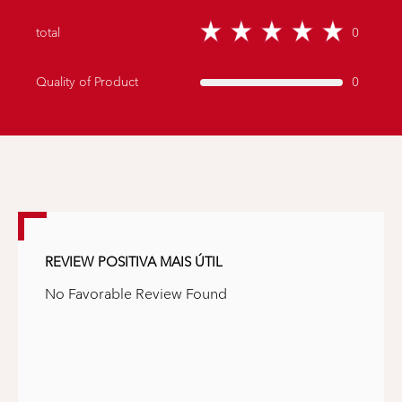
total
0
Rated
0
stars
Quality of Product
0
out
of
5
REVIEW POSITIVA MAIS ÚTIL
No Favorable Review Found