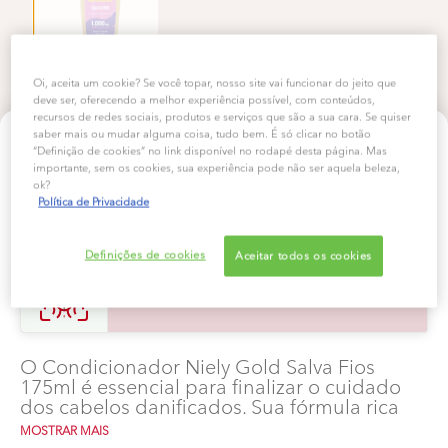
Oi, aceita um cookie? Se você topar, nosso site vai funcionar do jeito que
deve ser, oferecendo a melhor experiência possível, com conteúdos,
recursos de redes sociais, produtos e serviços que são a sua cara. Se quiser
saber mais ou mudar alguma coisa, tudo bem. É só clicar no botão
NIELY GOLD SALVA FIOS
“Definição de cookies” no link disponível no rodapé desta página. Mas
Condicionador Niely Gold Salva Fios
importante, sem os cookies, sua experiência pode não ser aquela beleza,
ok?
Política de Privacidade
0/5 (0 AVALIAÇÕES)
Definições de cookies
Aceitar todos os cookies
TESTE AGORA
O Condicionador Niely Gold Salva Fios
175ml é essencial para finalizar o cuidado
dos cabelos danificados. Sua fórmula rica
em queratina e óleos nutritivos
MOSTRAR MAIS
desembaraça e condiciona os fios,