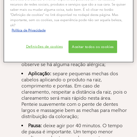
recursos de redes sociais, produtos e serviços que são a sua cara. Se quiser
Para
pintar o cabelo de preto ônix
, considere a cor
saber mais ou mudar alguma coisa, tudo bem. É só clicar no botão
do seu cabelo, escolha a coloração
Cor&Ton Preto
“Definição de cookies” no link disponível no rodapé desta página. Mas
Onix 1.110
de qualidade garantida e siga o seguinte
importante, sem os cookies, sua experiência pode não ser aquela beleza,
passo a passo
e dicas:
ok?
Política de Privacidade
Teste de mecha e sensibilidade:
além do
teste de mecha para a cor, faça também o teste
de sensibilidade 48 horas antes da aplicação,
Definições de cookies
Aceitar todos os cookies
mesmo que já tenha usado a marca antes.
Aplique um pouco da tinta atrás da orelha e
observe se há alguma reação alérgica;
Aplicação:
separe pequenas mechas dos
cabelos aplicando o produto na raiz,
comprimento e pontas. Em caso de
clareamento, respeitar a distância da raiz, pois o
clareamento será mais rápido nesta área.
Penteie suavemente com o pente de dentes
largos e massageie bem as mechas para melhor
distribuição da coloração;
Pausa:
deixe agir por 40 minutos. O tempo
de pausa é importante. Um tempo menor