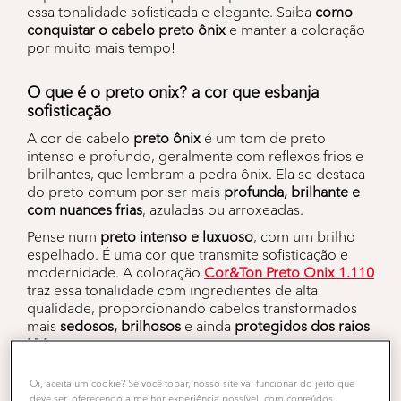
essa tonalidade sofisticada e elegante. Saiba
como
conquistar o cabelo preto ônix
e manter a coloração
por muito mais tempo!
O que é o preto onix? a cor que esbanja
sofisticação
A cor de cabelo
preto ônix
é um tom de preto
intenso e profundo, geralmente com reflexos frios e
brilhantes, que lembram a pedra ônix. Ela se destaca
do preto comum por ser mais
profunda, brilhante e
com nuances frias
, azuladas ou arroxeadas.
Pense num
preto intenso e luxuoso
, com um brilho
espelhado. É uma cor que transmite sofisticação e
modernidade. A coloração
Cor&Ton Preto Onix 1.110
traz essa tonalidade com ingredientes de alta
qualidade, proporcionando cabelos transformados
mais
sedosos, brilhosos
e ainda
protegidos dos raios
UV
.
Oi, aceita um cookie? Se você topar, nosso site vai funcionar do jeito que
Como pintar o cabelo de preto onix?
deve ser, oferecendo a melhor experiência possível, com conteúdos,