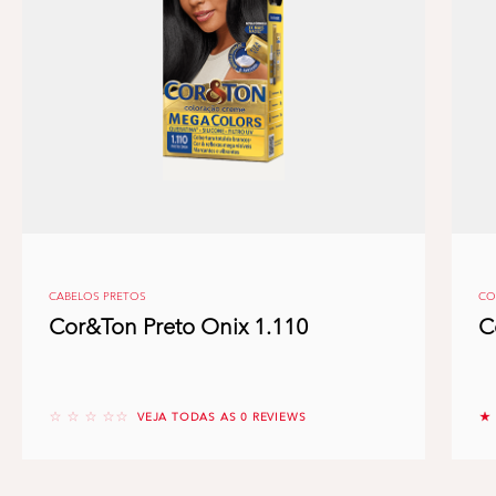
CABELOS PRETOS
CO
Cor&Ton Preto Onix 1.110
C
No reviews
5 
VEJA TODAS AS 0 REVIEWS