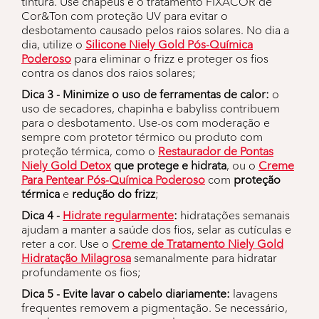
tintura. Use chapéus e o tratamento FIXACOR de
Cor&Ton com proteção UV para evitar o
desbotamento causado pelos raios solares. No dia a
dia, utilize o
Silicone Niely Gold Pós-Química
Poderoso
para eliminar o frizz e proteger os fios
contra os danos dos raios solares;
Dica 3 - Minimize o uso de ferramentas de calor:
o
uso de secadores, chapinha e babyliss contribuem
para o desbotamento. Use-os com moderação e
sempre com protetor térmico ou produto com
proteção térmica, como o
Restaurador de Pontas
Niely Gold Detox
que protege e hidrata
, ou o
Creme
Para Pentear Pós-Química Poderoso
com
proteção
térmica
e
redução do frizz
;
Dica 4 -
Hidrate regularmente
:
hidratações semanais
ajudam a manter a saúde dos fios, selar as cutículas e
reter a cor. Use o
Creme de Tratamento Niely Gold
Hidratação Milagrosa
semanalmente para hidratar
profundamente os fios;
Dica 5 - Evite lavar o cabelo diariamente:
lavagens
frequentes removem a pigmentação. Se necessário,