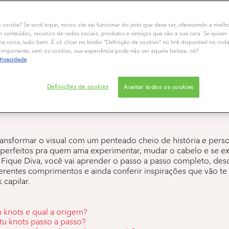
m cookie? Se você topar, nosso site vai funcionar do jeito que deve ser, oferecendo a melh
m conteúdos, recursos de redes sociais, produtos e serviços que são a sua cara. Se quiser
 coisa, tudo bem. É só clicar no botão “Definição de cookies” no link disponível no rod
importante, sem os cookies, sua experiência pode não ser aquela beleza, ok?
 knots: o que é e como 
Privacidade
penteado?
Definições de cookies
Aceitar todos os cookies
ansformar o visual com um penteado cheio de história e pers
 perfeitos pra quem ama experimentar, mudar o cabelo e se e
g Fique Diva, você vai aprender o passo a passo completo, de
erentes comprimentos e ainda conferir inspirações que vão te 
capilar.
 knots e qual a origem?
u knots passo a passo?