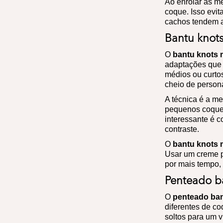
Ao enrolar as me
coque. Isso evit
cachos tendem a
Bantu knot
O
bantu knots 
adaptações que
médios ou curto
cheio de person
A técnica é a m
pequenos coques
interessante é c
contraste.
O
bantu knots 
Usar um creme p
por mais tempo,
Penteado ba
O
penteado ban
diferentes de c
soltos para um v