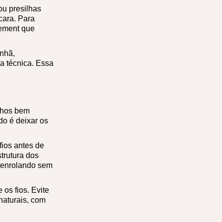
ou presilhas
cara. Para
ement que
nhã,
a técnica. Essa
achos bem
do é deixar os
fios antes de
trutura dos
senrolando sem
os fios. Evite
naturais, com