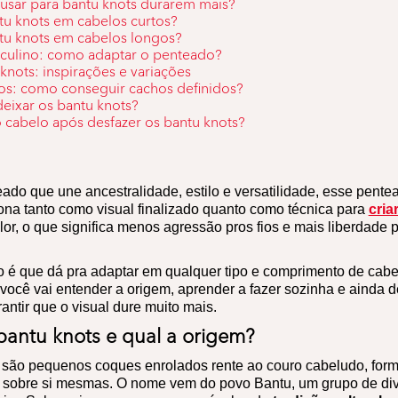
usar para bantu knots durarem mais?
u knots em cabelos curtos?
tu knots em cabelos longos?
culino: como adaptar o penteado?
knots: inspirações e variações
tos: como conseguir cachos definidos?
ixar os bantu knots?
cabelo após desfazer os bantu knots?
do que une ancestralidade, estilo e versatilidade, esse pente
iona tanto como visual finalizado quanto como técnica para
cria
or, o que significa menos agressão pros fios e mais liberdade p
o é que dá pra adaptar em qualquer tipo e comprimento de cabe
você vai entender a origem, aprender a fazer sozinha e ainda d
antir que o visual dure muito mais.
antu knots e qual a origem?
são pequenos coques enrolados rente ao couro cabeludo, forma
 sobre si mesmas. O nome vem do povo Bantu, um grupo de div