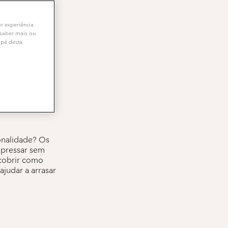
or experiência
 saber mais ou
apé desta
fazer
onalidade? Os
xpressar sem
scobrir como
ajudar a arrasar