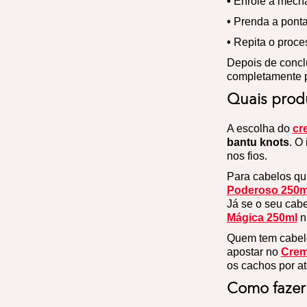
•
Enrole a mecha
•
Prenda a ponta
•
Repita o proces
Depois de concl
completamente p
Quais prod
A escolha do
cr
bantu knots
. O
nos fios.
Para cabelos qu
Poderoso 250m
Já se o seu cabe
Mágica 250ml
n
Quem tem cabelo
apostar no
Crem
os cachos por a
Como fazer