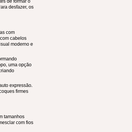
tes de formar o
ara desfazer, os
mas com
 com cabelos
isual moderno e
formando
topo, uma opção
criando
auto expressão.
 coques firmes
com tamanhos
esclar com fios