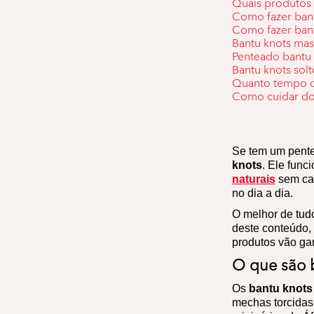
Quais produtos 
Como fazer bant
Como fazer ban
Bantu knots mas
Penteado bantu 
Bantu knots sol
Quanto tempo de
Como cuidar do 
Se tem um pentea
knots
. Ele func
naturais
sem cal
no dia a dia.
O melhor de tud
deste conteúdo, 
produtos vão gar
O que são b
Os
bantu knots
mechas torcidas