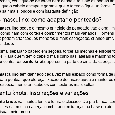
chas, certifique-se de torcer bem desde a raiz até as pontas an
a que o cabelo escape e garante que o formato fique uniforme. P
 sair mais longos e com bastante definição.
s masculino: como adaptar o penteado?
masculino
segue o mesmo princípio do penteado tradicional, 
 combinam com cortes e comprimentos mais variados. Homens
s podem criar coques menores e mais espaçados, criando um v
alidade.
esma: separar o cabelo em seções, torcer as mechas e enrolar 
. Para quem tem o cabelo mais curto nas laterais e maior no 
oncentrar os
bantu knots
apenas na parte de cima da cabeça, 
masculino
tem ganhado cada vez mais espaço como forma de 
ara pentear que ofereça fixação e definição ajuda a manter os
 especialmente em cabelos com texturas mais soltas.
ntu knots: inspirações e variações
tu knots
vai muito além do formato clássico. Dá pra brincar 
oques na mesma cabeça, combinar com tranças na base ou até m
isual meio preso.