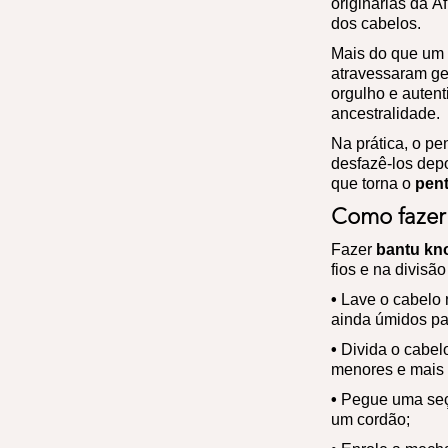
originárias da 
dos cabelos.
Mais do que um
atravessaram ge
orgulho e auten
ancestralidade.
Na prática, o pe
desfazê-los depo
que torna o
pen
Como fazer
Fazer
bantu kn
fios e na divisã
•
Lave o cabelo 
ainda úmidos par
•
Divida o cabel
menores e mais 
•
Pegue uma seção
um cordão;