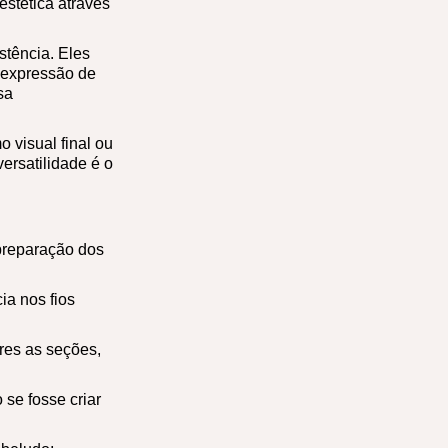
estética através
stência. Eles
 expressão de
sa
 visual final ou
ersatilidade é o
preparação dos
ia nos fios
res as seções,
se fosse criar