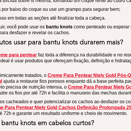
 torcida sobre si mesma, formando um coque rente ao couro c
 por baixo do coque ou use um grampo para segurar bem;
so em todas as seções até finalizar toda a cabeça.
uir, você pode usar os
bantu knots
como penteado ou esperar 
ara desfazer e revelar os cachos.
utos usar para bantu knots durarem mais?
eme para pentear
faz toda a diferença na durabilidade e no resu
 ideal é usar produtos que ofereçam fixação, definição e hidrat
imicamente tratados, o
Creme Para Pentear Niely Gold Pós-
l
ajuda a restaurar fios porosos enquanto dá a base perfeita p
lo precisa de nutrição intensa, o
Creme Para Pentear Niely Go
utre os fios por até 72h e facilita o manuseio das mechas dura
s cacheados e quer potencializar os cachos ao desfazer os c
e Para Pentear Niely Gold Cachos Definição Prolongada 2
té 72h e garante um resultado uniforme e cheio de movimento.
 bantu knots em cabelos curtos?