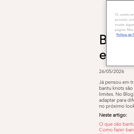
Oi, aceita u
possível, co
mudar alguma
página. Mas 
Bantu
Política de 
esse 
26/05/2026
Já pensou em tr
bantu knots são
limites. No Blo
adaptar para dif
no próximo look 
Neste artigo:
O que são bantu
Como fazer bant