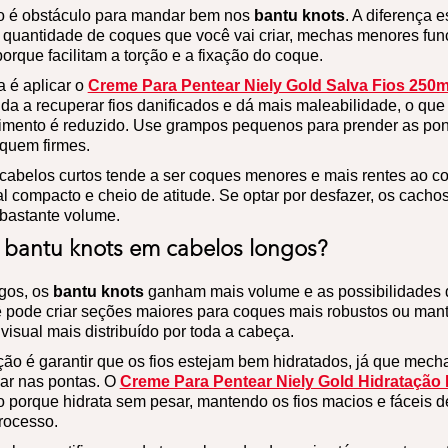
o é obstáculo para mandar bem nos
bantu knots
. A diferença 
 quantidade de coques que você vai criar, mechas menores fu
orque facilitam a torção e a fixação do coque.
 é aplicar o
Creme Para Pentear Niely Gold Salva Fios 250m
da a recuperar fios danificados e dá mais maleabilidade, o que
mento é reduzido. Use grampos pequenos para prender as pont
iquem firmes.
 cabelos curtos tende a ser coques menores e mais rentes ao c
l compacto e cheio de atitude. Se optar por desfazer, os cach
 bastante volume.
 bantu knots em cabelos longos?
gos, os
bantu knots
ganham mais volume e as possibilidades 
pode criar seções maiores para coques mais robustos ou man
isual mais distribuído por toda a cabeça.
ão é garantir que os fios estejam bem hidratados, já que mech
ar nas pontas. O
Creme Para Pentear Niely Gold Hidratação 
 porque hidrata sem pesar, mantendo os fios macios e fáceis d
rocesso.