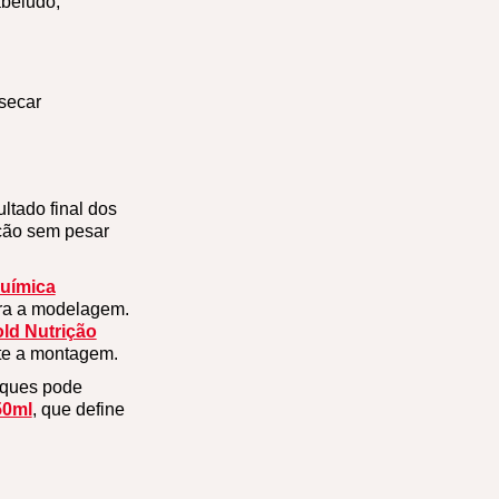
abeludo;
secar
ltado final dos
ação sem pesar
Química
ara a modelagem.
ld Nutrição
nte a montagem.
oques pode
50ml
, que define