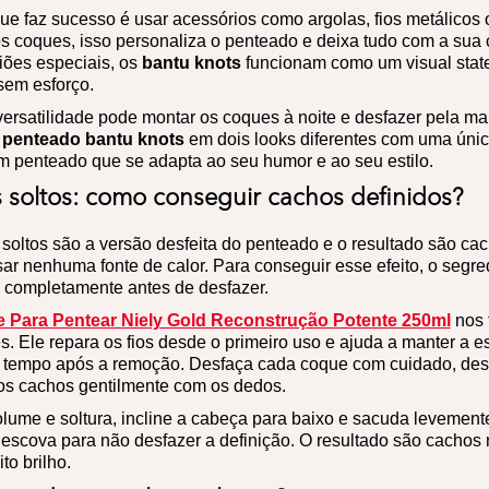
ue faz sucesso é usar acessórios como argolas, fios metálicos 
os coques, isso personaliza o penteado e deixa tudo com a sua 
iões especiais, os
bantu knots
funcionam como um visual stat
em esforço.
ersatilidade pode montar os coques à noite e desfazer pela ma
o
penteado bantu knots
em dois looks diferentes com uma únic
m penteado que se adapta ao seu humor e ao seu estilo.
 soltos: como conseguir cachos definidos?
soltos são a versão desfeita do penteado e o resultado são c
ar nenhuma fonte de calor. Para conseguir esse efeito, o segre
completamente antes de desfazer.
 Para Pentear Niely Gold Reconstrução Potente 250ml
nos 
. Ele repara os fios desde o primeiro uso e ajuda a manter a es
 tempo após a remoção. Desfaça cada coque com cuidado, de
 os cachos gentilmente com os dedos.
lume e soltura, incline a cabeça para baixo e sacuda levemente 
escova para não desfazer a definição. O resultado são cachos 
o brilho.