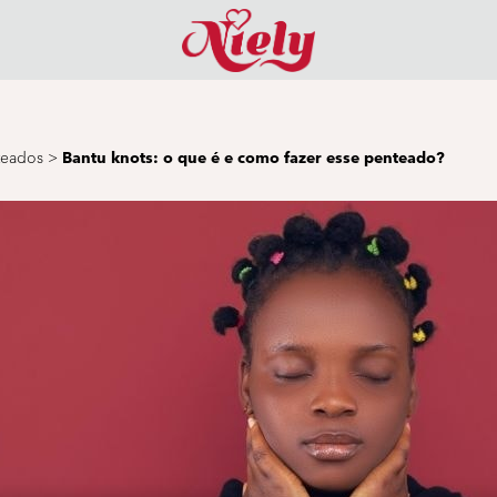
teados
>
Bantu knots: o que é e como fazer esse penteado?