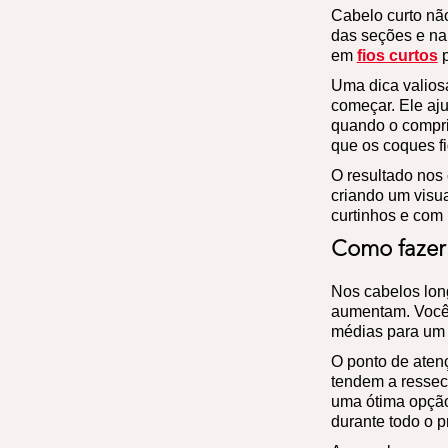
Cabelo curto nã
das seções e na
em
fios curtos
p
Uma dica valiosa
começar. Ele aju
quando o compri
que os coques f
O resultado nos
criando um visua
curtinhos e com
Como fazer
Nos cabelos lon
aumentam. Você 
médias para um v
O ponto de atenç
tendem a ressec
uma ótima opção
durante todo o p