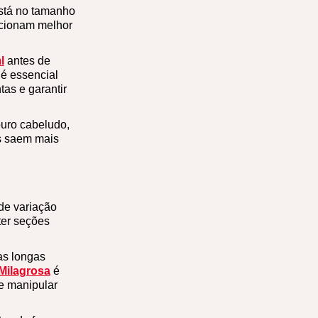
está no tamanho
ncionam melhor
l
antes de
 é essencial
as e garantir
ouro cabeludo,
os saem mais
de variação
ter seções
as longas
Milagrosa
é
e manipular