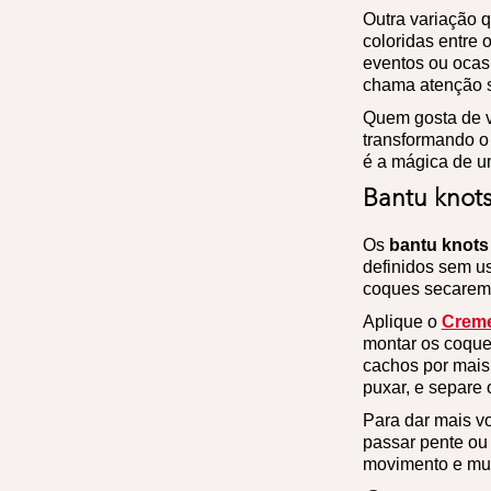
Outra variação q
coloridas entre 
eventos ou ocas
chama atenção s
Quem gosta de v
transformando 
é a mágica de u
Bantu knots
Os
bantu knots
definidos sem us
coques secarem 
Aplique o
Creme
montar os coques
cachos por mais
puxar, e separe
Para dar mais vo
passar pente ou 
movimento e muit