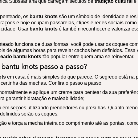
África Subsaariana que carregam séculos de
tradição cultural
e 
 penteado, os
bantu knots
são um símbolo de identidade e resi
rações e hoje ocupam passarelas, clipes e redes sociais como
ticidade. Usar
bantu knots
é também reconhecer e valorizar es
nteado funciona de duas formas: você pode usar os coques como
is de algumas horas para revelar cachos bem definidos. Essa v
teado bantu knots
tão popular entre quem ama se reinventar.
 bantu knots passo a passo?
ots
em casa é mais simples do que parece. O segredo está na 
o certinha das mechas. Confira o passo a passo:
normalmente e aplique um creme para pentear da sua preferênc
a garantir hidratação e maleabilidade;
o em seções utilizando prendedores ou presilhas. Quanto meno
definidos serão os coques;
 e torça a mecha inteira do comprimento até as pontas, como 