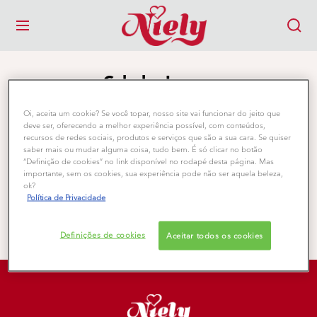
MENU
Cabelos Louros
Oi, aceita um cookie? Se você topar, nosso site vai funcionar do jeito que
deve ser, oferecendo a melhor experiência possível, com conteúdos,
recursos de redes sociais, produtos e serviços que são a sua cara. Se quiser
Filtros
(1)
saber mais ou mudar alguma coisa, tudo bem. É só clicar no botão
“Definição de cookies” no link disponível no rodapé desta página. Mas
importante, sem os cookies, sua experiência pode não ser aquela beleza,
ok?
Mostrando para você (0) resultados(s)
Política de Privacidade
Definições de cookies
Aceitar todos os cookies